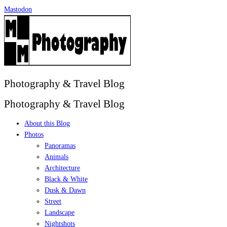
Zum
Mastodon
Inhalt
springen
Photography & Travel Blog
Photography & Travel Blog
About this Blog
Photos
Panoramas
Animals
Architecture
Black & White
Dusk & Dawn
Street
Landscape
Nightshots