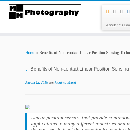
Zum
Mastodon
Inhalt
springen
About this Bl
Home
»
Benefits of Non-contact Linear Position Sensing 
Benefits of Non-contact Linear Position Sen
August 12, 2016
von
Manfred Münzl
Linear position sensors that provide continuous
applications in many different industries and 
the most basic level the technologies can be c