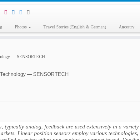
og
Photos
Travel Stories (English & German)
Ancestry
Technology — SENSORTECH
sing Technology — SENSORTECH
, typically analog, feedback are used extensively in a variety
markets. Linear position sensors employ various technologies, 
lassified as being either non-contact or contact based. For th