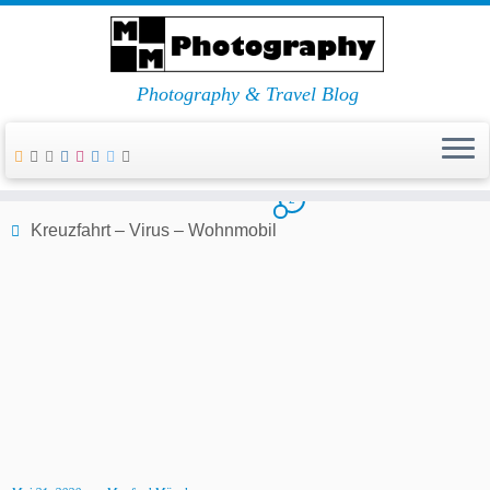
Zum
Mastodon
Inhalt
springen
Photography & Travel Blog
Home
»
Kreuzfahrt – Virus – Wohnmobil
2
Kreuzfahrt – Virus – Wohnmobil